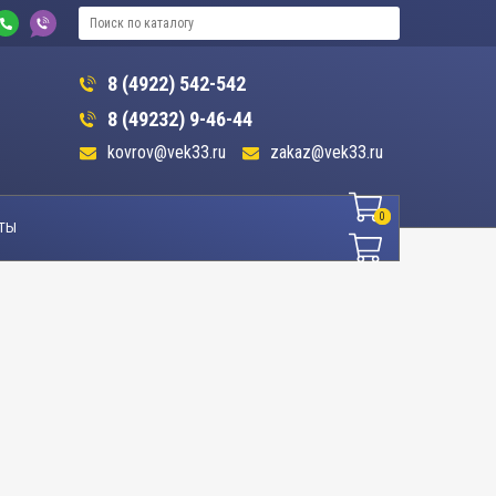
8 (4922) 542-542
8 (49232) 9-46-44
kovrov@vek33.ru
zakaz@vek33.ru
0
0
ТЫ