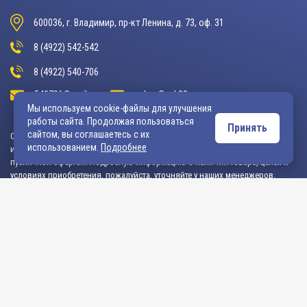
600036, г. Владимир, пр-кт Ленина, д. 73, оф. 31
8 (4922) 542-542
8 (4922) 540-706
540706@mail.ru
zakaz@vek33.ru
Мы используем cookie-файлы для улучшения
работы сайта. Продолжая пользоваться
Принять
сайтом, вы соглашаетесь с их
Обращаем ваше внимание, что сайт vek33.ru носит исключительно
использованием.
Подробнее
информационный характер и ни при каких условиях не является
публичной офертой. Подробную информацию о наличии товара, ценах и
условиях приобретения, пожалуйста, уточняйте у наших менеджеров.
Внимание! Если Вы не смогли найти интересующую Вас продукцию,
просим Вас обращаться к нашим менеджерам. На данный момент
на сайте представлен не полный ассортимент номенклатуры. Вы
можете:
• написать нам на электронную почту: 540706@mail.ru либо
zakaz@vek33.ru с запросом на интересующую Вас продукцию
• позвонить нам по телефонам: +7 (4922) 54-07-06,
+7 (4922) 547-547; 542-542, +7 (920) 919-98-44.