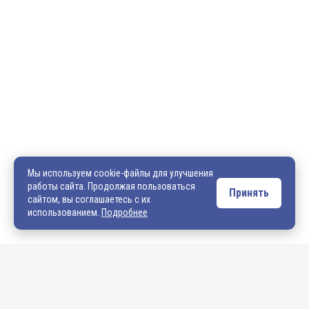
600036, г. Владимир, пр-кт Ленина, д. 73, оф. 31
8 (4922) 542-542
8 (4922) 540-706
540706@mail.ru
zakaz@vek33.ru
Мы используем cookie-файлы для улучшения
работы сайта. Продолжая пользоваться
Принять
сайтом, вы соглашаетесь с их
Обращаем ваше внимание, что сайт vek33.ru носит исключительно
использованием.
Подробнее
информационный характер и ни при каких условиях не является
публичной офертой. Подробную информацию о наличии товара, ценах и
условиях приобретения, пожалуйста, уточняйте у наших менеджеров.
Внимание! Если Вы не смогли найти интересующую Вас продукцию,
просим Вас обращаться к нашим менеджерам. На данный момент
на сайте представлен не полный ассортимент номенклатуры. Вы