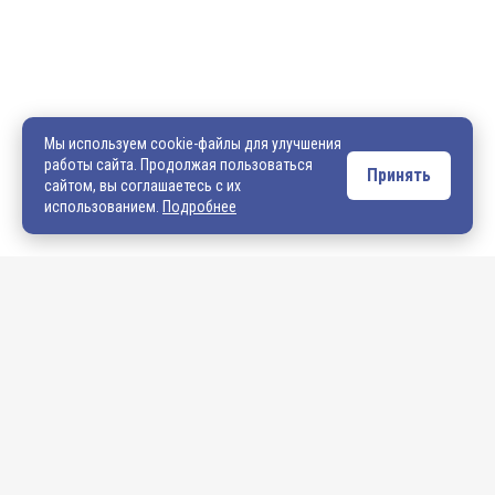
600036, г. Владимир, пр-кт Ленина, д. 73, оф. 31
8 (4922) 542-542
8 (4922) 540-706
540706@mail.ru
zakaz@vek33.ru
Мы используем cookie-файлы для улучшения
работы сайта. Продолжая пользоваться
Принять
сайтом, вы соглашаетесь с их
Обращаем ваше внимание, что сайт vek33.ru носит исключительно
использованием.
Подробнее
информационный характер и ни при каких условиях не является
публичной офертой. Подробную информацию о наличии товара, ценах и
условиях приобретения, пожалуйста, уточняйте у наших менеджеров.
Внимание! Если Вы не смогли найти интересующую Вас продукцию,
просим Вас обращаться к нашим менеджерам. На данный момент
на сайте представлен не полный ассортимент номенклатуры. Вы
можете:
• написать нам на электронную почту: 540706@mail.ru либо
zakaz@vek33.ru с запросом на интересующую Вас продукцию
• позвонить нам по телефонам: +7 (4922) 54-07-06,
+7 (4922) 547-547; 542-542, +7 (920) 919-98-44.