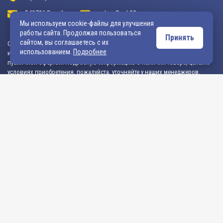
540706@mail.ru
zakaz@vek33.ru
Мы используем cookie-файлы для улучшения
работы сайта. Продолжая пользоваться
Принять
сайтом, вы соглашаетесь с их
Обращаем ваше внимание, что сайт vek33.ru носит исключительно
использованием.
Подробнее
информационный характер и ни при каких условиях не является
публичной офертой. Подробную информацию о наличии товара, ценах и
условиях приобретения, пожалуйста, уточняйте у наших менеджеров.
Внимание! Если Вы не смогли найти интересующую Вас продукцию,
просим Вас обращаться к нашим менеджерам. На данный момент
на сайте представлен не полный ассортимент номенклатуры. Вы
можете:
• написать нам на электронную почту: 540706@mail.ru либо
zakaz@vek33.ru с запросом на интересующую Вас продукцию
• позвонить нам по телефонам: +7 (4922) 54-07-06,
+7 (4922) 547-547; 542-542, +7 (920) 919-98-44.