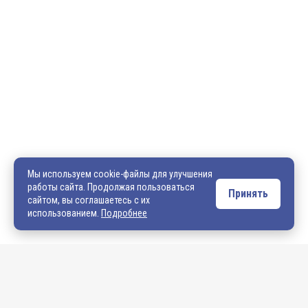
600036, г. Владимир, пр-кт Ленина, д. 73, оф. 31
8 (4922) 542-542
8 (4922) 540-706
540706@mail.ru
zakaz@vek33.ru
Мы используем cookie-файлы для улучшения
работы сайта. Продолжая пользоваться
Принять
сайтом, вы соглашаетесь с их
Обращаем ваше внимание, что сайт vek33.ru носит исключительно
использованием.
Подробнее
информационный характер и ни при каких условиях не является
публичной офертой. Подробную информацию о наличии товара, ценах и
условиях приобретения, пожалуйста, уточняйте у наших менеджеров.
Внимание! Если Вы не смогли найти интересующую Вас продукцию,
просим Вас обращаться к нашим менеджерам. На данный момент
на сайте представлен не полный ассортимент номенклатуры. Вы