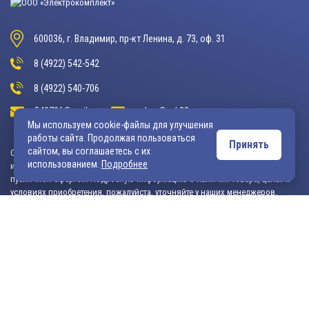
600036, г. Владимир, пр-кт Ленина, д. 73, оф. 31
8 (4922) 542-542
8 (4922) 540-706
540706@mail.ru
zakaz@vek33.ru
Мы используем cookie-файлы для улучшения
работы сайта. Продолжая пользоваться
Принять
сайтом, вы соглашаетесь с их
Обращаем ваше внимание, что сайт vek33.ru носит исключительно
использованием.
Подробнее
информационный характер и ни при каких условиях не является
публичной офертой. Подробную информацию о наличии товара, ценах и
условиях приобретения, пожалуйста, уточняйте у наших менеджеров.
Внимание! Если Вы не смогли найти интересующую Вас продукцию,
просим Вас обращаться к нашим менеджерам. На данный момент
на сайте представлен не полный ассортимент номенклатуры. Вы
можете:
• написать нам на электронную почту: 540706@mail.ru либо
zakaz@vek33.ru с запросом на интересующую Вас продукцию
• позвонить нам по телефонам: +7 (4922) 54-07-06,