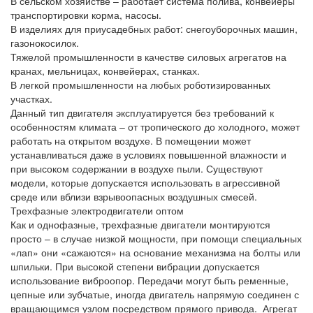
В сельском хозяйстве – работает система полива, конвейеры
транспортировки корма, насосы.
В изделиях для приусадебных работ: снегоуборочных машин,
газонокосилок.
Тяжелой промышленности в качестве силовых агрегатов на
кранах, мельницах, конвейерах, станках.
В легкой промышленности на любых роботизированных
участках.
Данный тип двигателя эксплуатируется без требований к
особенностям климата – от тропического до холодного, может
работать на открытом воздухе. В помещении может
устанавливаться даже в условиях повышенной влажности и
при высоком содержании в воздухе пыли. Существуют
модели, которые допускается использовать в агрессивной
среде или вблизи взрывоопасных воздушных смесей.
Трехфазные электродвигатели оптом
Как и однофазные, трехфазные двигатели монтируются
просто – в случае низкой мощности, при помощи специальных
«лап» они «сажаются» на основание механизма на болты или
шпильки. При высокой степени вибрации допускается
использование виброопор. Передачи могут быть ременные,
цепные или зубчатые, иногда двигатель напрямую соединен с
вращающимся узлом посредством прямого привода. Агрегат