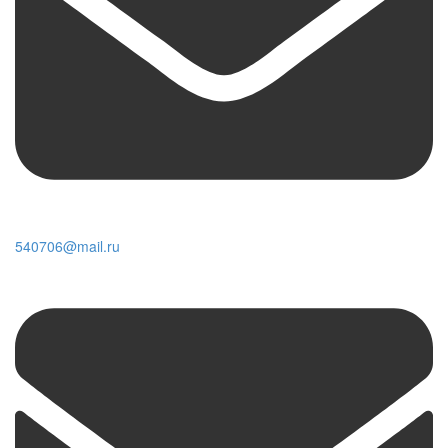
540706@mail.ru