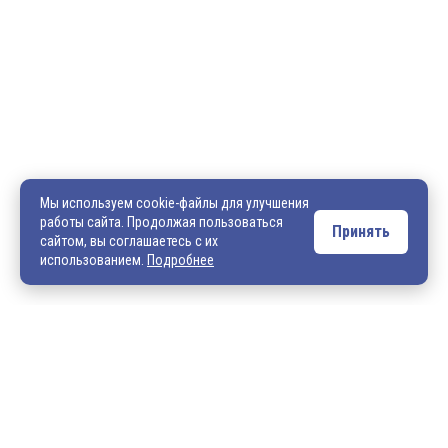
600036, г. Владимир, пр-кт Ленина, д. 73, оф. 31
8 (4922) 542-542
8 (4922) 540-706
540706@mail.ru
zakaz@vek33.ru
Мы используем cookie-файлы для улучшения
работы сайта. Продолжая пользоваться
Принять
сайтом, вы соглашаетесь с их
Обращаем ваше внимание, что сайт vek33.ru носит исключительно
использованием.
Подробнее
информационный характер и ни при каких условиях не является
публичной офертой. Подробную информацию о наличии товара, ценах и
условиях приобретения, пожалуйста, уточняйте у наших менеджеров.
Внимание! Если Вы не смогли найти интересующую Вас продукцию,
просим Вас обращаться к нашим менеджерам. На данный момент
на сайте представлен не полный ассортимент номенклатуры. Вы
можете:
• написать нам на электронную почту: 540706@mail.ru либо
zakaz@vek33.ru с запросом на интересующую Вас продукцию