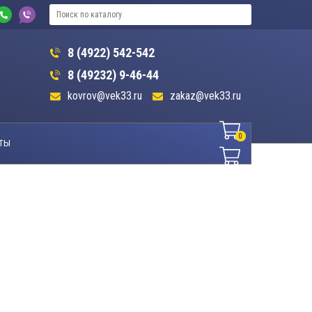
8 (4922) 542-542
8 (49232) 9-46-44
kovrov@vek33.ru
zakaz@vek33.ru
0
0
ТЫ