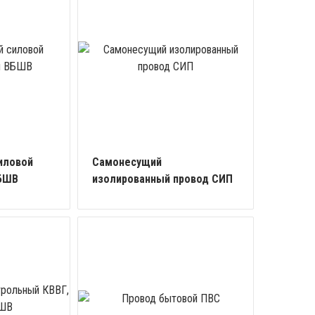
иловой
Самонесущий
БШВ
изолированный провод СИП