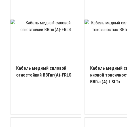
Кабель медный силовой
Кабель медный с
огнестойкий ВВГнг(А)-FRLS
низкой токсично
ВВГнг(А)-LSLTx